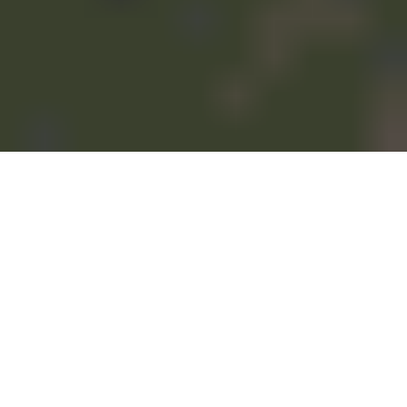
Seniorenwohnanlage "Im Alten Dorf", Dransfeld
Die U-förmig angelegte, dreiseitig gegliederte
Seniorenwohnanlage „Im Alten Dorf“ in Dransfeld
vereint großzügige Architektur mit einem durchdachten
Wohnkonzept für ein komfortables Leben im Alter.
Die lichtdurchfluteten Zimmer verfügen jeweils über
einen eigenen Balkon oder eine Terrasse und bieten