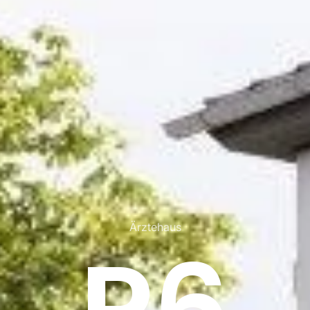
Ärztehaus
P6